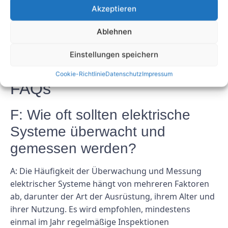
Durch die Implementierung eines proaktiven
Akzeptieren
Wartungsplans können Sie Gefahren verhindern, die
Leistung verbessern und die Lebensdauer Ihrer
Ablehnen
Geräte verlängern. Wenn Sie in diese Praxis
investieren, können Sie auf lange Sicht Zeit, Geld und
Einstellungen speichern
Stress sparen.
Cookie-Richtlinie
Datenschutz
Impressum
FAQs
F: Wie oft sollten elektrische
Systeme überwacht und
gemessen werden?
A: Die Häufigkeit der Überwachung und Messung
elektrischer Systeme hängt von mehreren Faktoren
ab, darunter der Art der Ausrüstung, ihrem Alter und
ihrer Nutzung. Es wird empfohlen, mindestens
einmal im Jahr regelmäßige Inspektionen