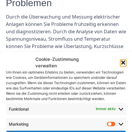
Problemen
Durch die Überwachung und Messung elektrischer
Anlagen können Sie Probleme frühzeitig erkennen
und diagnostizieren. Durch die Analyse von Daten wie
Spannungsniveau, Stromfluss und Temperatur
können Sie Probleme wie Überlastung, Kurzschlüsse
oder fehlerhafte Komponenten identifizieren. Diese
Cookie-Zustimmung
Früherkennung kann Ihnen helfen, diese Probleme
verwalten
zeitnah zu beheben und größere Schäden zu
Um ihnen ein optimales Erlebnis zu bieten, verwenden wir Technologien
verhindern.
wie Cookies, um Geräteinformationen zu speichern und/oder darauf
zuzugreifen. Wenn sie dieser Technologien zustimmen, können wir Daten
Abschluss
wie das Surfverhalten oder eindeutige IDs auf dieser Website verarbeiten.
Wenn sie die Zustimmung nicht erteilen oder zurückziehen, können
bestimmte Merkmale und Funktionen beeinträchtigt werden.
Die regelmäßige Überwachung und Messung
Funktional
Immer aktiv
elektrischer Systeme ist für die Gewährleistung der
Sicherheit, Effizienz und Konformität jedes
Marketing
elektrischen Systems von entscheidender Bedeutung.