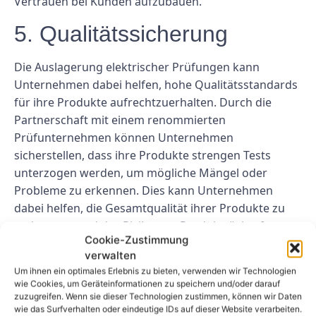
Vertrauen bei Kunden aufzubauen.
5. Qualitätssicherung
Die Auslagerung elektrischer Prüfungen kann
Unternehmen dabei helfen, hohe Qualitätsstandards
für ihre Produkte aufrechtzuerhalten. Durch die
Partnerschaft mit einem renommierten
Prüfunternehmen können Unternehmen
sicherstellen, dass ihre Produkte strengen Tests
unterzogen werden, um mögliche Mängel oder
Probleme zu erkennen. Dies kann Unternehmen
dabei helfen, die Gesamtqualität ihrer Produkte zu
verbessern und das Risiko von Produktrückrufen
Cookie-Zustimmung
oder Kundenbeschwerden zu verringern.
verwalten
Abschluss
Um ihnen ein optimales Erlebnis zu bieten, verwenden wir Technologien
wie Cookies, um Geräteinformationen zu speichern und/oder darauf
zuzugreifen. Wenn sie dieser Technologien zustimmen, können wir Daten
Die Auslagerung elektrischer Geräteprüfungen kann
wie das Surfverhalten oder eindeutige IDs auf dieser Website verarbeiten.