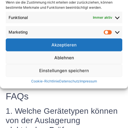
Wenn sie die Zustimmung nicht erteilen oder zurückziehen, können
Unternehmen zahlreiche Vorteile bieten, darunter
bestimmte Merkmale und Funktionen beeinträchtigt werden.
Kosteneinsparungen, Fachwissen und Erfahrung,
Funktional
Immer aktiv
Zeiteffizienz, Einhaltung von Vorschriften und
Qualitätssicherung. Durch die Partnerschaft mit
Marketing
einem renommierten Prüfunternehmen können
Unternehmen die Sicherheit und Funktionalität ihrer
Akzeptieren
Produkte gewährleisten und sich gleichzeitig auf
andere Kernaktivitäten konzentrieren. Die
Ablehnen
Auslagerung elektrischer Prüfungen ist eine kluge
Wahl für Unternehmen, die ihre Effizienz verbessern,
Einstellungen speichern
Kosten senken und hohe Qualitätsstandards
Cookie-Richtlinie
Datenschutz
Impressum
aufrechterhalten möchten.
FAQs
1. Welche Gerätetypen können
von der Auslagerung