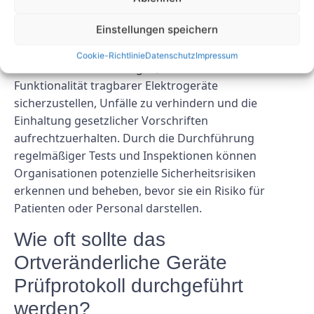
Prüfprotokoll?
Einstellungen speichern
Das Ortveränderliche Geräte Prüfprotokoll hilft
Cookie-Richtlinie
Datenschutz
Impressum
Gesundheitseinrichtungen, die Sicherheit und
Funktionalität tragbarer Elektrogeräte
sicherzustellen, Unfälle zu verhindern und die
Einhaltung gesetzlicher Vorschriften
aufrechtzuerhalten. Durch die Durchführung
regelmäßiger Tests und Inspektionen können
Organisationen potenzielle Sicherheitsrisiken
erkennen und beheben, bevor sie ein Risiko für
Patienten oder Personal darstellen.
Wie oft sollte das
Ortveränderliche Geräte
Prüfprotokoll durchgeführt
werden?