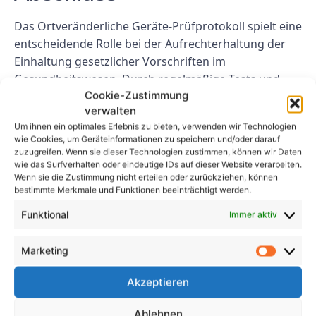
Das Ortveränderliche Geräte-Prüfprotokoll spielt eine
entscheidende Rolle bei der Aufrechterhaltung der
Einhaltung gesetzlicher Vorschriften im
Gesundheitswesen. Durch regelmäßige Tests und
Cookie-Zustimmung
Inspektionen tragbarer Elektrogeräte können
verwalten
Gesundheitseinrichtungen Unfälle verhindern, die
Um ihnen ein optimales Erlebnis zu bieten, verwenden wir Technologien
Patientensicherheit gewährleisten und behördliche
wie Cookies, um Geräteinformationen zu speichern und/oder darauf
Standards einhalten. Die Implementierung des
zuzugreifen. Wenn sie dieser Technologien zustimmen, können wir Daten
wie das Surfverhalten oder eindeutige IDs auf dieser Website verarbeiten.
Ortveränderlichen Geräte Prüfprotokolls zeigt das
Wenn sie die Zustimmung nicht erteilen oder zurückziehen, können
Engagement einer Organisation für Sicherheit,
bestimmte Merkmale und Funktionen beeinträchtigt werden.
Qualität und Einhaltung gesetzlicher Vorschriften im
Funktional
Immer aktiv
Gesundheitssektor.
FAQs
Marketing
Akzeptieren
Welche Vorteile bietet das
Ortveränderliche Geräte
Ablehnen