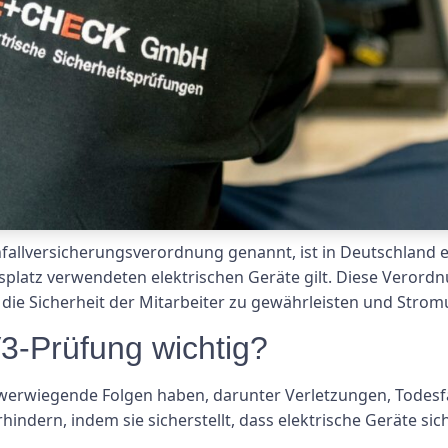
allversicherungsverordnung genannt, ist in Deutschland ei
eitsplatz verwendeten elektrischen Geräte gilt. Diese Veror
 die Sicherheit der Mitarbeiter zu gewährleisten und Strom
3-Prüfung wichtig?
hwerwiegende Folgen haben, darunter Verletzungen, Todesf
rhindern, indem sie sicherstellt, dass elektrische Geräte s