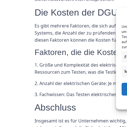
Die Kosten der DGUV 
Es gibt mehrere Faktoren, die sich auf di
Um 
um 
Systems, die Anzahl der zu prüfenden elek
Tec
diesen Faktoren können die Kosten für ei
auf
zur
Faktoren, die die Kosten
F
1. Größe und Komplexität des elektrischen
M
Ressourcen zum Testen, was die Testkoste
2. Anzahl der elektrischen Geräte: Je mehr
3. Fachwissen: Das Testen elektrischer Ger
Abschluss
Insgesamt ist es für Unternehmen wichtig,