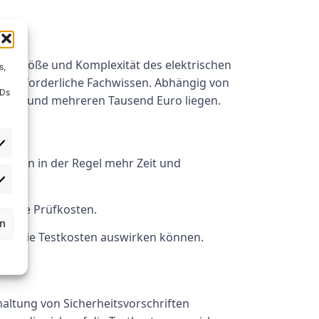
die Größe und Komplexität des elektrischen
s,
en erforderliche Fachwissen. Abhängig von
IDs
 Euro und mehreren Tausend Euro liegen.
ordern in der Regel mehr Zeit und
nd die Prüfkosten.
rn
h auf die Testkosten auswirken können.
altung von Sicherheitsvorschriften