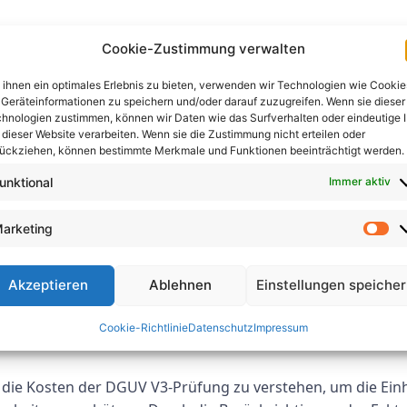
V3-Prüfung verstehen
Cookie-Zustimmung verwalten
e Kosten der DGUV V3-Prüfung auswirken können, darunter 
ihnen ein optimales Erlebnis zu bieten, verwenden wir Technologien wie Cookie
Geräteinformationen zu speichern und/oder darauf zuzugreifen. Wenn sie dieser
trischen Geräte und das für die Durchführung der Prüfung
hnologien zustimmen, können wir Daten wie das Surfverhalten oder eindeutige 
ne DGUV V3-Prüfung in der Regel zwischen einigen Hundert
 dieser Website verarbeiten. Wenn sie die Zustimmung nicht erteilen oder
ückziehen, können bestimmte Merkmale und Funktionen beeinträchtigt werden.
 der DGUV V3-Prüfung beeinflussen
unktional
Immer aktiv
 Systems: Größere und komplexere elektrische Systeme erf
arketing
n erhöhen kann.
 elektrische Geräte getestet werden müssen, desto höher si
Akzeptieren
Ablehnen
Einstellungen speiche
äte erfordert spezielle Kenntnisse und Fähigkeiten, die sic
Cookie-Richtlinie
Datenschutz
Impressum
 die Kosten der DGUV V3-Prüfung zu verstehen, um die Einh