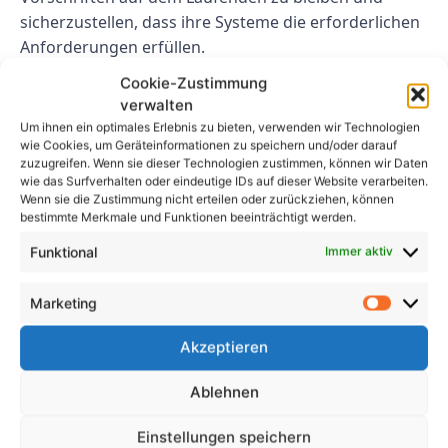
sicherzustellen, dass ihre Systeme die erforderlichen
Anforderungen erfüllen.
Cookie-Zustimmung
Abschluss
verwalten
Um ihnen ein optimales Erlebnis zu bieten, verwenden wir Technologien
Die Entwicklung der VDE 100 600-Vorschriften
wie Cookies, um Geräteinformationen zu speichern und/oder darauf
spiegelt die sich verändernde Landschaft der
zuzugreifen. Wenn sie dieser Technologien zustimmen, können wir Daten
wie das Surfverhalten oder eindeutige IDs auf dieser Website verarbeiten.
Elektrotechnik und Gebäudeplanung wider. Das
Wenn sie die Zustimmung nicht erteilen oder zurückziehen, können
Verständnis der wichtigsten Änderungen und
bestimmte Merkmale und Funktionen beeinträchtigt werden.
Anforderungen ist für die Gewährleistung der
Funktional
Immer aktiv
Konformität und Sicherheit in elektrischen Systemen
von entscheidender Bedeutung. Indem sie informiert
Marketing
bleiben und die neuesten Vorschriften befolgen,
können Elektrofachkräfte dazu beitragen, sicherere
Akzeptieren
und effizientere Gebäude für die Zukunft zu schaffen.
Ablehnen
FAQs
Einstellungen speichern