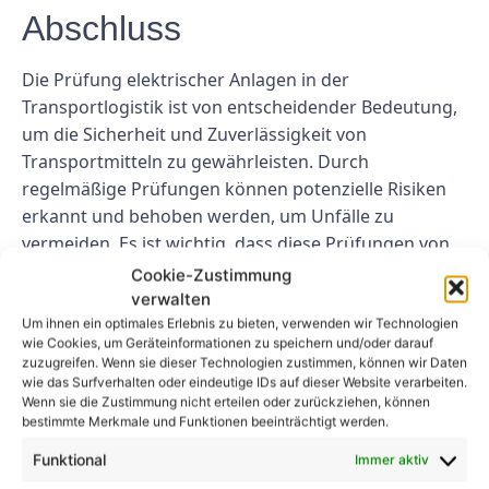
Abschluss
Die Prüfung elektrischer Anlagen in der
Transportlogistik ist von entscheidender Bedeutung,
um die Sicherheit und Zuverlässigkeit von
Transportmitteln zu gewährleisten. Durch
regelmäßige Prüfungen können potenzielle Risiken
erkannt und behoben werden, um Unfälle zu
vermeiden. Es ist wichtig, dass diese Prüfungen von
qualifiziertem Personal durchgeführt werden, um
Cookie-Zustimmung
sicherzustellen, dass alle relevanten Vorschriften
verwalten
eingehalten werden.
Um ihnen ein optimales Erlebnis zu bieten, verwenden wir Technologien
wie Cookies, um Geräteinformationen zu speichern und/oder darauf
zuzugreifen. Wenn sie dieser Technologien zustimmen, können wir Daten
FAQs
wie das Surfverhalten oder eindeutige IDs auf dieser Website verarbeiten.
Wenn sie die Zustimmung nicht erteilen oder zurückziehen, können
bestimmte Merkmale und Funktionen beeinträchtigt werden.
Frage 1: Wie oft sollten
Funktional
Immer aktiv
elektrische Anlagen in der