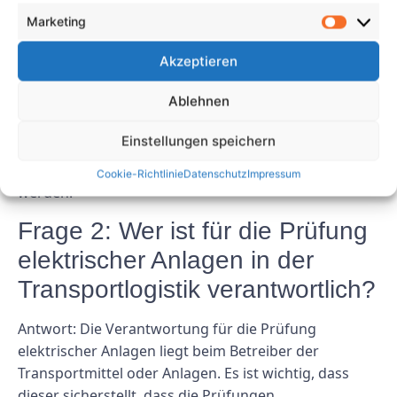
Transportlogistik geprüft
Marketing
werden?
Akzeptieren
Antwort: Die genaue Häufigkeit der Prüfungen hängt
Ablehnen
von verschiedenen Faktoren ab, wie zB der Art der
Anlage, der Nutzungsdauer und den betrieblichen
Einstellungen speichern
Anforderungen. In der Regel sollten Prüfungen
jedoch mindestens einmal im Jahr durchgeführt
Cookie-Richtlinie
Datenschutz
Impressum
werden.
Frage 2: Wer ist für die Prüfung
elektrischer Anlagen in der
Transportlogistik verantwortlich?
Antwort: Die Verantwortung für die Prüfung
elektrischer Anlagen liegt beim Betreiber der
Transportmittel oder Anlagen. Es ist wichtig, dass
dieser sicherstellt, dass die Prüfungen