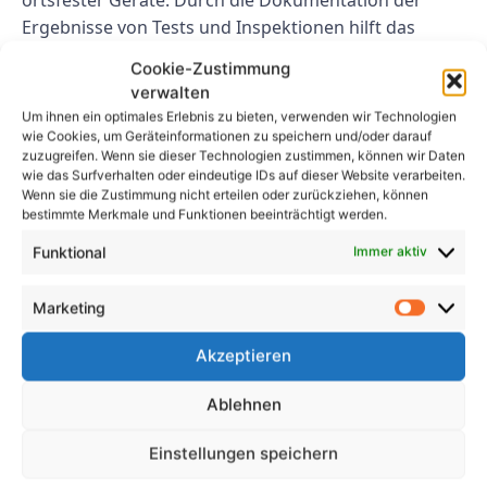
Ergebnisse von Tests und Inspektionen hilft das
Prüfprotokoll bei der Überprüfung, ob Geräte den
Cookie-Zustimmung
Sicherheitsstandards entsprechen, den Vorschriften
verwalten
entsprechen und ordnungsgemäß gewartet werden.
Um ihnen ein optimales Erlebnis zu bieten, verwenden wir Technologien
Es dient auch als Dokumentation der
wie Cookies, um Geräteinformationen zu speichern und/oder darauf
zuzugreifen. Wenn sie dieser Technologien zustimmen, können wir Daten
Qualitätssicherung und zeigt, dass die Ausrüstung
wie das Surfverhalten oder eindeutige IDs auf dieser Website verarbeiten.
von den zuständigen Behörden getestet und
Wenn sie die Zustimmung nicht erteilen oder zurückziehen, können
genehmigt wurde. Daher ist es für Organisationen
bestimmte Merkmale und Funktionen beeinträchtigt werden.
wichtig, der Erstellung und Pflege von
Funktional
Immer aktiv
Prüfprotokollen Priorität einzuräumen, um die
Sicherheit und Zuverlässigkeit ihrer stationären
Marketing
Ausrüstung zu gewährleisten.
Akzeptieren
FAQs
Ablehnen
1. Wie oft sollte ein Prüfprotokoll
Einstellungen speichern
für ortsfeste Geräte erstellt