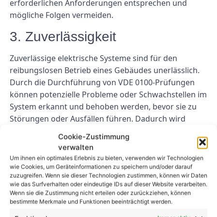
erforderlichen Anforderungen entsprechen und
mögliche Folgen vermeiden.
3. Zuverlässigkeit
Zuverlässige elektrische Systeme sind für den
reibungslosen Betrieb eines Gebäudes unerlässlich.
Durch die Durchführung von VDE 0100-Prüfungen
können potenzielle Probleme oder Schwachstellen im
System erkannt und behoben werden, bevor sie zu
Störungen oder Ausfällen führen. Dadurch wird
sichergestellt, dass das elektrische System effizient
Cookie-Zustimmung
und zuverlässig funktioniert, wodurch das Risiko von
verwalten
Ausfallzeiten und kostspieligen Reparaturen
Um ihnen ein optimales Erlebnis zu bieten, verwenden wir Technologien
verringert wird.
wie Cookies, um Geräteinformationen zu speichern und/oder darauf
zuzugreifen. Wenn sie dieser Technologien zustimmen, können wir Daten
wie das Surfverhalten oder eindeutige IDs auf dieser Website verarbeiten.
Abschluss
Wenn sie die Zustimmung nicht erteilen oder zurückziehen, können
bestimmte Merkmale und Funktionen beeinträchtigt werden.
Die VDE 0100-Prüfung ist ein entscheidender Prozess