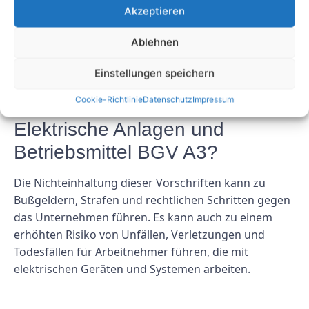
mit elektrischen Geräten und Anlagen arbeiten. Sie
Akzeptieren
sollen Unfälle, Verletzungen und Todesfälle
verhindern, die bei der Arbeit mit Elektrizität
Ablehnen
auftreten können.
Einstellungen speichern
2. Welche Folgen hat die
Cookie-Richtlinie
Datenschutz
Impressum
Nichtbeachtung der UVV
Elektrische Anlagen und
Betriebsmittel BGV A3?
Die Nichteinhaltung dieser Vorschriften kann zu
Bußgeldern, Strafen und rechtlichen Schritten gegen
das Unternehmen führen. Es kann auch zu einem
erhöhten Risiko von Unfällen, Verletzungen und
Todesfällen für Arbeitnehmer führen, die mit
elektrischen Geräten und Systemen arbeiten.