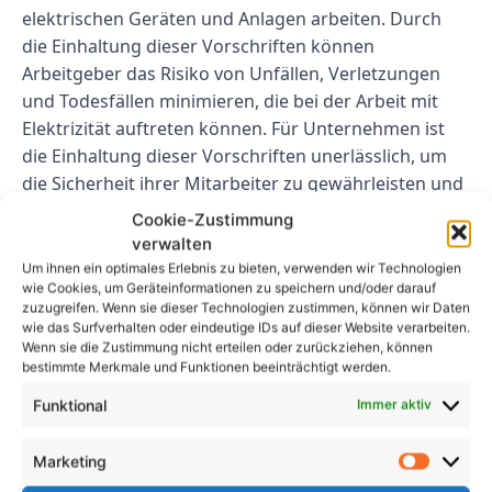
elektrischen Geräten und Anlagen arbeiten. Durch
die Einhaltung dieser Vorschriften können
Arbeitgeber das Risiko von Unfällen, Verletzungen
und Todesfällen minimieren, die bei der Arbeit mit
Elektrizität auftreten können. Für Unternehmen ist
die Einhaltung dieser Vorschriften unerlässlich, um
die Sicherheit ihrer Mitarbeiter zu gewährleisten und
rechtliche Konsequenzen zu vermeiden.
Cookie-Zustimmung
verwalten
FAQs
Um ihnen ein optimales Erlebnis zu bieten, verwenden wir Technologien
wie Cookies, um Geräteinformationen zu speichern und/oder darauf
zuzugreifen. Wenn sie dieser Technologien zustimmen, können wir Daten
1. Wozu dient die UVV
wie das Surfverhalten oder eindeutige IDs auf dieser Website verarbeiten.
Elektrische Anlagen und
Wenn sie die Zustimmung nicht erteilen oder zurückziehen, können
bestimmte Merkmale und Funktionen beeinträchtigt werden.
Betriebsmittel BGV A3?
Funktional
Immer aktiv
Der Zweck dieser Vorschriften besteht darin, die
Marketing
Sicherheit von Arbeitnehmern zu gewährleisten, die