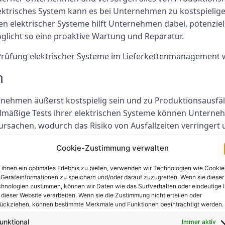
ktrisches System kann es bei Unternehmen zu kostspieligen 
en elektrischer Systeme hilft Unternehmen dabei, potenzie
licht so eine proaktive Wartung und Reparatur.
rüfung elektrischer Systeme im Lieferkettenmanagement wi
n
rnehmen äußerst kostspielig sein und zu Produktionsausfä
lmäßige Tests ihrer elektrischen Systeme können Unterne
rsachen, wodurch das Risiko von Ausfallzeiten verringert u
Cookie-Zustimmung verwalten
it
ihnen ein optimales Erlebnis zu bieten, verwenden wir Technologien wie Cookie
Geräteinformationen zu speichern und/oder darauf zuzugreifen. Wenn sie dieser
icherheitsrisiko für Mitarbeiter und den Arbeitsplatz darst
hnologien zustimmen, können wir Daten wie das Surfverhalten oder eindeutige 
 fehlerhafte Verkabelungen, überlastete Stromkreise und 
 dieser Website verarbeiten. Wenn sie die Zustimmung nicht erteilen oder
ückziehen, können bestimmte Merkmale und Funktionen beeinträchtigt werden.
ren und Verbesserungen, um die Sicherheit von Personal 
unktional
Immer aktiv