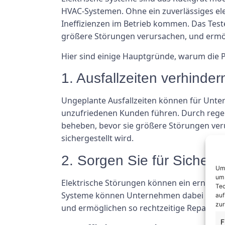
HVAC-Systemen. Ohne ein zuverlässiges ele
Ineffizienzen im Betrieb kommen. Das Test
größere Störungen verursachen, und ermög
Hier sind einige Hauptgründe, warum die P
1. Ausfallzeiten verhinder
Ungeplante Ausfallzeiten können für Unte
unzufriedenen Kunden führen. Durch rege
beheben, bevor sie größere Störungen veru
sichergestellt wird.
2. Sorgen Sie für Sicherhe
Um 
um 
Elektrische Störungen können ein ernstes S
Tec
Systeme können Unternehmen dabei helfen,
auf
zur
und ermöglichen so rechtzeitige Reparatu
F