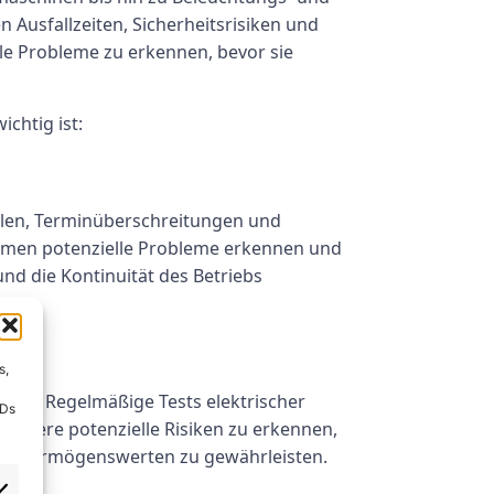
Ausfallzeiten, Sicherheitsrisiken und
lle Probleme zu erkennen, bevor sie
chtig ist:
llen, Terminüberschreitungen und
hmen potenzielle Probleme erkennen und
nd die Kontinuität des Betriebs
s,
ellen. Regelmäßige Tests elektrischer
IDs
andere potenzielle Risiken zu erkennen,
und Vermögenswerten zu gewährleisten.