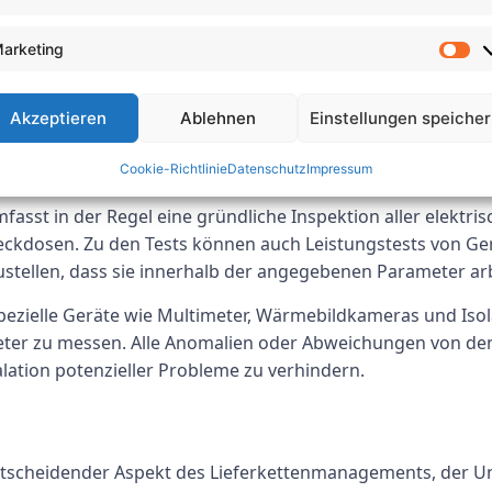
arketing
e Optimierung der Betriebsleistung und die Reduzierung der
eme können Unternehmen Verbesserungspotenziale wie veral
nd Lösungen zur Steigerung der Effizienz und Senkung der
Akzeptieren
Ablehnen
Einstellungen speiche
Cookie-Richtlinie
Datenschutz
Impressum
fasst in der Regel eine gründliche Inspektion aller elektr
teckdosen. Zu den Tests können auch Leistungstests von G
tellen, dass sie innerhalb der angegebenen Parameter arb
ezielle Geräte wie Multimeter, Wärmebildkameras und Isol
eter zu messen. Alle Anomalien oder Abweichungen von d
ation potenzieller Probleme zu verhindern.
 entscheidender Aspekt des Lieferkettenmanagements, der U