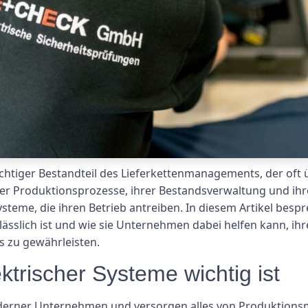
wichtiger Bestandteil des Lieferkettenmanagements, der of
rer Produktionsprozesse, ihrer Bestandsverwaltung und ihre
teme, die ihren Betrieb antreiben. In diesem Artikel besp
lich ist und wie sie Unternehmen dabei helfen kann, ihre 
bs zu gewährleisten.
trischer Systeme wichtig ist
derner Unternehmen und versorgen alles von Produktionsm