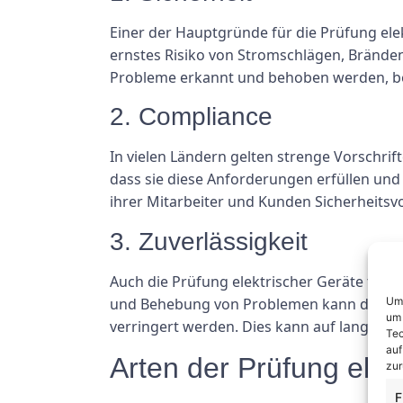
Einer der Hauptgründe für die Prüfung elek
ernstes Risiko von Stromschlägen, Brände
Probleme erkannt und behoben werden, bev
2. Compliance
In vielen Ländern gelten strenge Vorschrift
dass sie diese Anforderungen erfüllen un
ihrer Mitarbeiter und Kunden Sicherheitsv
3. Zuverlässigkeit
Auch die Prüfung elektrischer Geräte trägt
und Behebung von Problemen kann die Leb
Um 
um 
verringert werden. Dies kann auf lange Sic
Tec
auf
Arten der Prüfung elek
zur
F