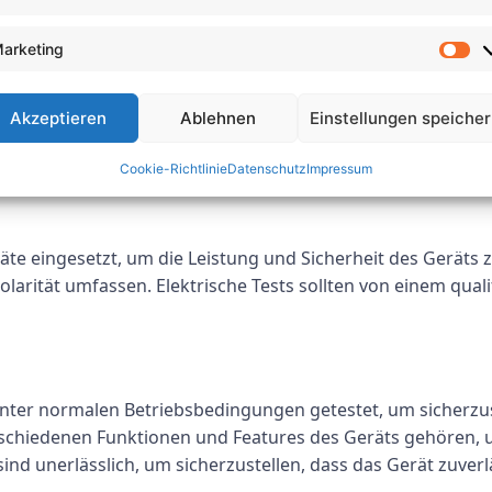
 an elektrischen Geräten durchgeführt werden können:
arketing
Form der Prüfung und beinhaltet die Überprüfung des Gerät
Akzeptieren
Ablehnen
Einstellungen speiche
 ausgefranste Kabel, freiliegende Drähte oder Risse im G
egelmäßig Sichtprüfungen durchgeführt werden.
Cookie-Richtlinie
Datenschutz
Impressum
räte eingesetzt, um die Leistung und Sicherheit des Geräts 
larität umfassen. Elektrische Tests sollten von einem qua
unter normalen Betriebsbedingungen getestet, um sicherz
rschiedenen Funktionen und Features des Geräts gehören, um
ind unerlässlich, um sicherzustellen, dass das Gerät zuverl