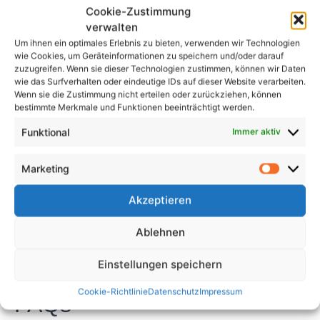
Cookie-Zustimmung
Engagements für Sicherheit und Qualität
verwalten
Abschluss
Um ihnen ein optimales Erlebnis zu bieten, verwenden wir Technologien
wie Cookies, um Geräteinformationen zu speichern und/oder darauf
zuzugreifen. Wenn sie dieser Technologien zustimmen, können wir Daten
Elektroprüfung spielt eine entscheidende Rolle in
wie das Surfverhalten oder eindeutige IDs auf dieser Website verarbeiten.
Gesundheitscoaching-Programmen, indem sie die
Wenn sie die Zustimmung nicht erteilen oder zurückziehen, können
bestimmte Merkmale und Funktionen beeinträchtigt werden.
Sicherheit und Zuverlässigkeit elektrischer Geräte
und Systeme gewährleistet. Durch die Einbeziehung
Funktional
Immer aktiv
regelmäßiger elektrischer Tests in ihre Programme
können Gesundheitscoaches ein sicheres und
Marketing
unterstützendes Umfeld für ihre Kunden schaffen,
die Wirksamkeit ihrer Coaching-Dienste steigern und
Akzeptieren
behördliche Standards einhalten. Insgesamt ist die
Ablehnen
Elektroprüfung ein wesentlicher Bestandteil von
Gesundheitscoaching-Programmen, der zum Erfolg
Einstellungen speichern
und zur Qualität solcher Programme beiträgt.
Cookie-Richtlinie
Datenschutz
Impressum
FAQs