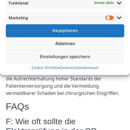
Funktional
Immer aktiv
Operationssaal unerlässlich. Durch die Prüfung
elektrischer Geräte auf Fehler und Defekte können
Marketing
Gesundheitseinrichtungen Stromunfälle verhindern
und eine sichere Umgebung für chirurgische
Akzeptieren
Eingriffe gewährleisten. Regelmäßige
Elektroprüfungen helfen dabei, potenzielle Risiken zu
Ablehnen
erkennen und Korrekturmaßnahmen zum Schutz von
Patienten und Gesundheitsdienstleistern zu
Einstellungen speichern
ergreifen. Die Priorisierung der Elektroprüfung in der
Cookie-Richtlinie
Datenschutz
Impressum
OP-Assistenz ist von entscheidender Bedeutung für
die Aufrechterhaltung hoher Standards der
Patientenversorgung und die Vermeidung
vermeidbarer Schäden bei chirurgischen Eingriffen.
FAQs
F: Wie oft sollte die