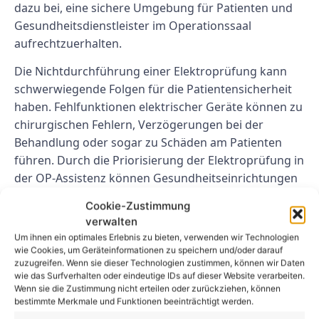
dazu bei, eine sichere Umgebung für Patienten und
Gesundheitsdienstleister im Operationssaal
aufrechtzuerhalten.
Die Nichtdurchführung einer Elektroprüfung kann
schwerwiegende Folgen für die Patientensicherheit
haben. Fehlfunktionen elektrischer Geräte können zu
chirurgischen Fehlern, Verzögerungen bei der
Behandlung oder sogar zu Schäden am Patienten
führen. Durch die Priorisierung der Elektroprüfung in
der OP-Assistenz können Gesundheitseinrichtungen
das Risiko von Elektrounfällen minimieren und das
Cookie-Zustimmung
Wohlbefinden von Patienten bei chirurgischen
verwalten
Eingriffen gewährleisten.
Um ihnen ein optimales Erlebnis zu bieten, verwenden wir Technologien
wie Cookies, um Geräteinformationen zu speichern und/oder darauf
Abschluss
zuzugreifen. Wenn sie dieser Technologien zustimmen, können wir Daten
wie das Surfverhalten oder eindeutige IDs auf dieser Website verarbeiten.
Wenn sie die Zustimmung nicht erteilen oder zurückziehen, können
Die Elektroprüfung in der OP-Assistenz ist für die
bestimmte Merkmale und Funktionen beeinträchtigt werden.
Gewährleistung der Patientensicherheit im