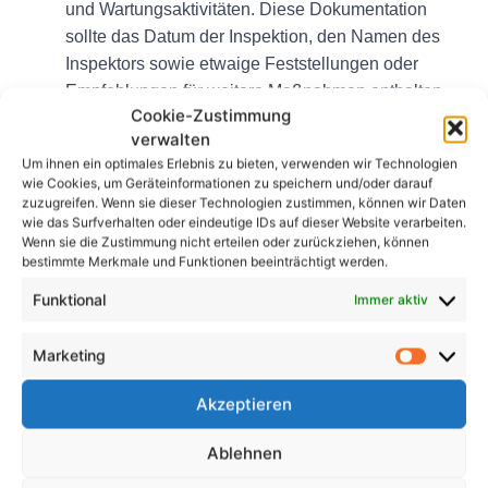
und Wartungsaktivitäten. Diese Dokumentation
sollte das Datum der Inspektion, den Namen des
Inspektors sowie etwaige Feststellungen oder
Empfehlungen für weitere Maßnahmen enthalten.
Cookie-Zustimmung
Abschluss
verwalten
Um ihnen ein optimales Erlebnis zu bieten, verwenden wir Technologien
Um ein sicheres Arbeitsumfeld zu gewährleisten und
wie Cookies, um Geräteinformationen zu speichern und/oder darauf
zuzugreifen. Wenn sie dieser Technologien zustimmen, können wir Daten
Unfälle am Arbeitsplatz zu verhindern, ist das
wie das Surfverhalten oder eindeutige IDs auf dieser Website verarbeiten.
Verständnis der DGUV Vorschrift 3 und das Befolgen
Wenn sie die Zustimmung nicht erteilen oder zurückziehen, können
bestimmte Merkmale und Funktionen beeinträchtigt werden.
der Prüfprotokolle für ortsveränderliche
Elektrogeräte unerlässlich. Durch regelmäßige
Funktional
Immer aktiv
Inspektionen und Wartung elektrischer Geräte
können Arbeitgeber die Sicherheit ihrer Mitarbeiter
Marketing
gewährleisten und die Gesetze einhalten.
Akzeptieren
FAQs
Ablehnen
1. Wie oft sollten tragbare