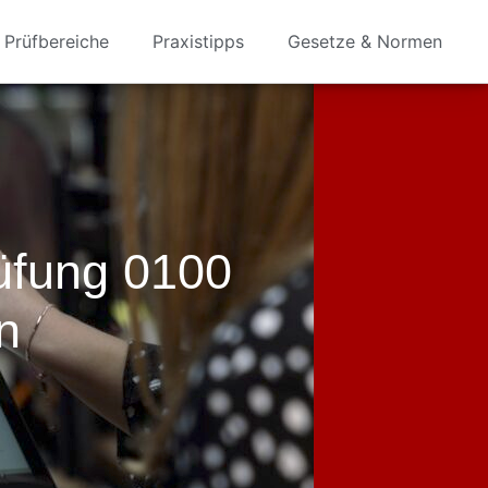
Prüfbereiche
Praxistipps
Gesetze & Normen
üfung 0100
n