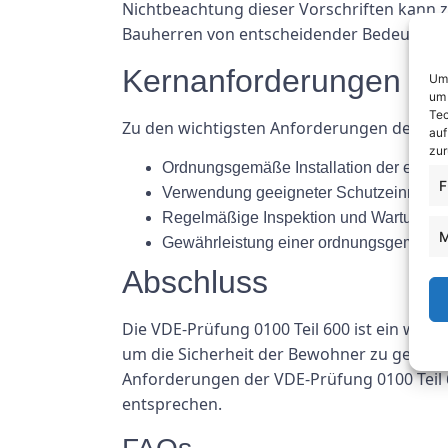
Nichtbeachtung dieser Vorschriften kann z
Bauherren von entscheidender Bedeutung,
Kernanforderungen de
Um 
um 
Tec
Zu den wichtigsten Anforderungen der VDE
auf
zur
Ordnungsgemäße Installation der elektr
F
Verwendung geeigneter Schutzeinrichtun
Regelmäßige Inspektion und Wartung el
M
Gewährleistung einer ordnungsgemäßen
Abschluss
Die VDE-Prüfung 0100 Teil 600 ist ein wicht
um die Sicherheit der Bewohner zu gewährl
Anforderungen der VDE-Prüfung 0100 Teil 6
entsprechen.