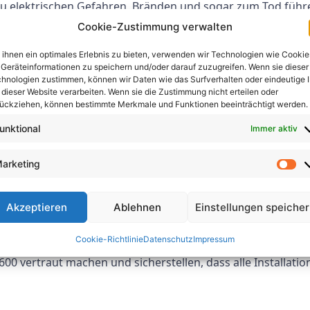
u elektrischen Gefahren, Bränden und sogar zum Tod führen
 die Anforderungen der VDE-Prüfung 0100 Teil 600 zu ver
Cookie-Zustimmung verwalten
r VDE-Prüfung 0100 Teil 600
ihnen ein optimales Erlebnis zu bieten, verwenden wir Technologien wie Cookie
Geräteinformationen zu speichern und/oder darauf zuzugreifen. Wenn sie dieser
hnologien zustimmen, können wir Daten wie das Surfverhalten oder eindeutige 
-Prüfung 0100 Teil 600 gehören:
 dieser Website verarbeiten. Wenn sie die Zustimmung nicht erteilen oder
ückziehen, können bestimmte Merkmale und Funktionen beeinträchtigt werden.
ischen Leitungen und Geräte
unktional
Immer aktiv
gen, wie z. B. Leistungsschalter und Fehlerstromschutzschalte
ektrischer Anlagen
arketing
 Erdung und Verbindung elektrischer Systeme
Akzeptieren
Ablehnen
Einstellungen speiche
iges Regelwerk für Elektroinstallationen in Gebäuden. Die Ein
Cookie-Richtlinie
Datenschutz
Impressum
eisten und elektrische Gefahren zu verhindern. Elektriker 
00 vertraut machen und sicherstellen, dass alle Installati