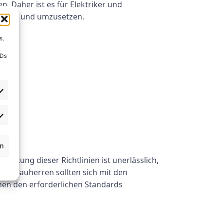
. Daher ist es für Elektriker und
stehen und umzusetzen.
s,
IDs
r
rn
haltung dieser Richtlinien ist unerlässlich,
und Bauherren sollten sich mit den
onen den erforderlichen Standards