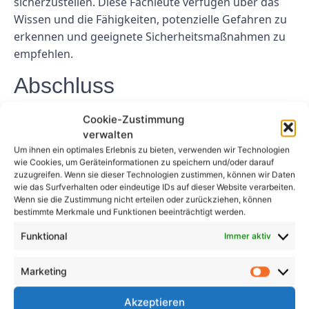
sicherzustellen. Diese Fachleute verfügen über das
Wissen und die Fähigkeiten, potenzielle Gefahren zu
erkennen und geeignete Sicherheitsmaßnahmen zu
empfehlen.
Abschluss
Die UVV-Prüfung ist ein zentraler Aspekt der
Cookie-Zustimmung
Arbeitssicherheit in
Stendal
und von wesentlicher
verwalten
Um ihnen ein optimales Erlebnis zu bieten, verwenden wir Technologien
Bedeutung für die Vermeidung von Unfällen und die
wie Cookies, um Geräteinformationen zu speichern und/oder darauf
Gewährleistung der Sicherheit der Mitarbeiter. Durch
zuzugreifen. Wenn sie dieser Technologien zustimmen, können wir Daten
die regelmäßige Durchführung von
UVV-Prüfungen
wie das Surfverhalten oder eindeutige IDs auf dieser Website verarbeiten.
Wenn sie die Zustimmung nicht erteilen oder zurückziehen, können
können Unternehmen potenzielle Gefahren
bestimmte Merkmale und Funktionen beeinträchtigt werden.
erkennen und mindern, Sicherheitsvorschriften
Funktional
Immer aktiv
einhalten und ein sicheres Arbeitsumfeld schaffen. Es
ist wichtig, der UVV-Prüfung Priorität einzuräumen
Marketing
und mit qualifizierten Fachkräften
zusammenzuarbeiten, um die Wirksamkeit der
Akzeptieren
Prüfung sicherzustellen.