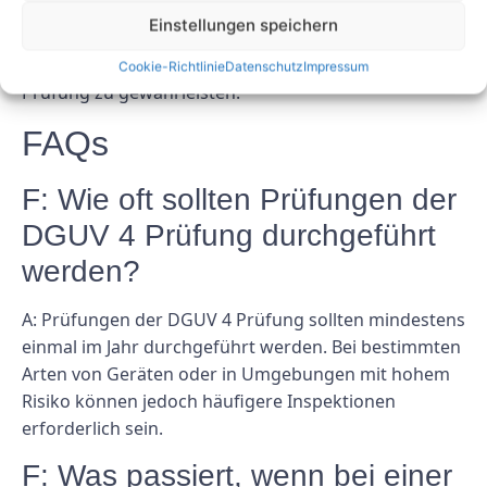
qualifizierten Prüfer und die Planung regelmäßiger
Einstellungen speichern
Inspektionen sind wichtige Schritte, um die Sicherheit
Ihrer Mitarbeiter und die Einhaltung der DGUV 4
Cookie-Richtlinie
Datenschutz
Impressum
Prüfung zu gewährleisten.
FAQs
F: Wie oft sollten Prüfungen der
DGUV 4 Prüfung durchgeführt
werden?
A: Prüfungen der DGUV 4 Prüfung sollten mindestens
einmal im Jahr durchgeführt werden. Bei bestimmten
Arten von Geräten oder in Umgebungen mit hohem
Risiko können jedoch häufigere Inspektionen
erforderlich sein.
F: Was passiert, wenn bei einer