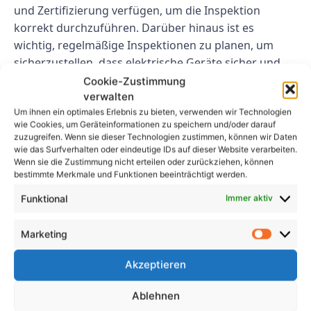
und Zertifizierung verfügen, um die Inspektion
korrekt durchzuführen. Darüber hinaus ist es
wichtig, regelmäßige Inspektionen zu planen, um
sicherzustellen, dass elektrische Geräte sicher und
konform bleiben. Indem Sie den Überblick über
Cookie-Zustimmung
Inspektionen behalten und etwaige Probleme
verwalten
Um ihnen ein optimales Erlebnis zu bieten, verwenden wir Technologien
umgehend beheben, können Sie dazu beitragen,
wie Cookies, um Geräteinformationen zu speichern und/oder darauf
Unfälle zu verhindern und die Sicherheit Ihrer
zuzugreifen. Wenn sie dieser Technologien zustimmen, können wir Daten
Mitarbeiter zu gewährleisten.
wie das Surfverhalten oder eindeutige IDs auf dieser Website verarbeiten.
Wenn sie die Zustimmung nicht erteilen oder zurückziehen, können
bestimmte Merkmale und Funktionen beeinträchtigt werden.
Abschluss
Funktional
Immer aktiv
Die DGUV 4 Prüfung ist eine wichtige
Sicherheitsprüfung, die in Deutschland für
Marketing
elektrische Geräte erforderlich ist. Durch die
Akzeptieren
Einhaltung dieser Verordnung können Sie dazu
beitragen, Unfälle und Verletzungen am Arbeitsplatz
Ablehnen
zu vermeiden. Die Zusammenarbeit mit einem