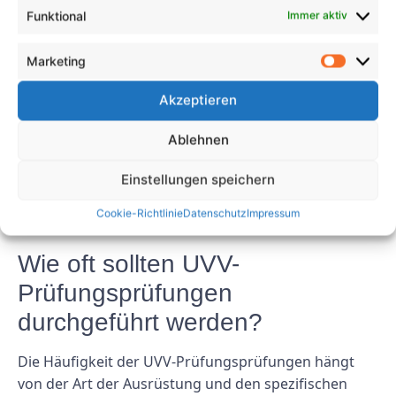
Häufig gestellte Fragen
Funktional
Immer aktiv
Welche Geräte erfordern eine
Marketing
UVV-Prüfung?
Akzeptieren
Für bestimmte Arten von Geräten und Maschinen,
darunter Gabelstapler, Kräne und Hebezeuge, sind
Ablehnen
UVV-Prüfungsprüfungen erforderlich. Für
Einstellungen speichern
Unternehmen ist es wichtig, einen professionellen
Inspektionsdienst zu konsultieren, um festzustellen,
Cookie-Richtlinie
Datenschutz
Impressum
welche Geräte einer Inspektion bedürfen.
Wie oft sollten UVV-
Prüfungsprüfungen
durchgeführt werden?
Die Häufigkeit der UVV-Prüfungsprüfungen hängt
von der Art der Ausrüstung und den spezifischen