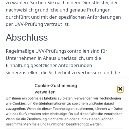
zu wählen. Suchen Sie nach einem Dienstleister, der
nachweislich gründliche und genaue Prüfungen
durchführt und mit den spezifischen Anforderungen
der UVV-Prüfung vertraut ist.
Abschluss
Regelmäßige UVV-Prüfungskontrollen sind für
Unternehmen in Ahaus unerlässlich, um die
Einhaltung gesetzlicher Anforderungen
sicherzustellen, die Sicherheit zu verbessern und die
Ausrüstung zu warten. Durch die Investition in
Cookie-Zustimmung
regelmäßige Inspektionen können Unternehmen von
verwalten
erhöhter Sicherheit, einer längeren Lebensdauer der
Um ihnen ein optimales Erlebnis zu bieten, verwenden wir Technologien
Ausrüstung, einer verbesserten Produktivität und der
wie Cookies, um Geräteinformationen zu speichern und/oder darauf
Gewissheit profitieren, dass ihre Ausrüstung in
zuzugreifen. Wenn sie dieser Technologien zustimmen, können wir Daten
wie das Surfverhalten oder eindeutige IDs auf dieser Website verarbeiten.
gutem Betriebszustand ist.
Wenn sie die Zustimmung nicht erteilen oder zurückziehen, können
bestimmte Merkmale und Funktionen beeinträchtigt werden.