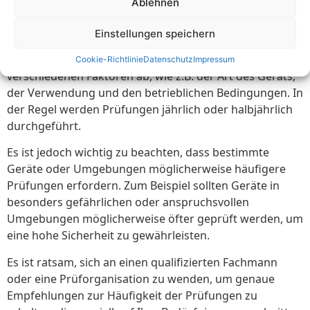
Ablehnen
durchgeführt werden?
Einstellungen speichern
Die Häufigkeit der Prüfungen von ortsveränderlichen
elektrischen Geräten und Betriebsmitteln hängt von
Cookie-Richtlinie
Datenschutz
Impressum
verschiedenen Faktoren ab, wie z.B. der Art des Geräts,
der Verwendung und den betrieblichen Bedingungen. In
der Regel werden Prüfungen jährlich oder halbjährlich
durchgeführt.
Es ist jedoch wichtig zu beachten, dass bestimmte
Geräte oder Umgebungen möglicherweise häufigere
Prüfungen erfordern. Zum Beispiel sollten Geräte in
besonders gefährlichen oder anspruchsvollen
Umgebungen möglicherweise öfter geprüft werden, um
eine hohe Sicherheit zu gewährleisten.
Es ist ratsam, sich an einen qualifizierten Fachmann
oder eine Prüforganisation zu wenden, um genaue
Empfehlungen zur Häufigkeit der Prüfungen zu