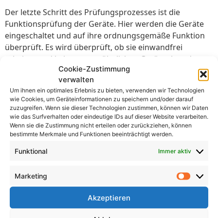
Der letzte Schritt des Prüfungsprozesses ist die
Funktionsprüfung der Geräte. Hier werden die Geräte
eingeschaltet und auf ihre ordnungsgemäße Funktion
überprüft. Es wird überprüft, ob sie einwandfrei
arbeiten und keine ungewöhnlichen Geräusche oder
Cookie-Zustimmung
Vibrationen auftreten.
verwalten
Während der Funktionsprüfung werden auch alle
Um ihnen ein optimales Erlebnis zu bieten, verwenden wir Technologien
wie Cookies, um Geräteinformationen zu speichern und/oder darauf
Sicherheitsfunktionen getestet, wie z.B. der
zuzugreifen. Wenn sie dieser Technologien zustimmen, können wir Daten
Überlastungsschutz oder der Kurzschlusschutz. Das Ziel
wie das Surfverhalten oder eindeutige IDs auf dieser Website verarbeiten.
ist es sicherzustellen, dass die Geräte in jedem Aspekt
Wenn sie die Zustimmung nicht erteilen oder zurückziehen, können
bestimmte Merkmale und Funktionen beeinträchtigt werden.
sicher und korrekt funktionieren.
Funktional
Immer aktiv
Nach Abschluss des Prüfungsprozesses erhalten die
geprüften Geräte eine Prüfplakette oder ein Prüfetikett,
Marketing
das bestätigt, dass sie erfolgreich geprüft wurden und
den erforderlichen Sicherheitsstandards entsprechen.
Akzeptieren
Wie oft sollten die Prüfungen