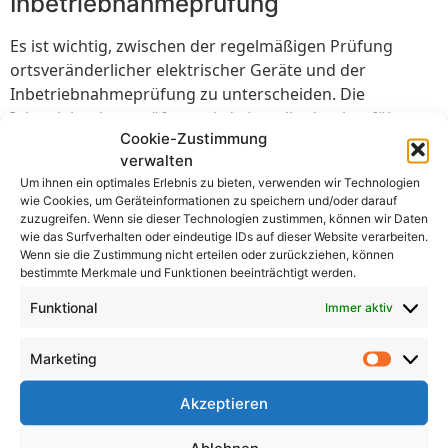
Inbetriebnahmeprüfung
Es ist wichtig, zwischen der regelmäßigen Prüfung
ortsveränderlicher elektrischer Geräte und der
Inbetriebnahmeprüfung zu unterscheiden. Die
Inbetriebnahmeprüfung wird einmalig durchgeführt,
Cookie-Zustimmung
bevor ein neues Gerät erstmals in Betrieb genommen
verwalten
wird.
Um ihnen ein optimales Erlebnis zu bieten, verwenden wir Technologien
wie Cookies, um Geräteinformationen zu speichern und/oder darauf
Die regelmäßige Prüfung hingegen erfolgt in
zuzugreifen. Wenn sie dieser Technologien zustimmen, können wir Daten
bestimmten Intervallen gemäß den Vorschriften und
wie das Surfverhalten oder eindeutige IDs auf dieser Website verarbeiten.
dient der Überprüfung der Sicherheit und Funktionalität
Wenn sie die Zustimmung nicht erteilen oder zurückziehen, können
bestimmte Merkmale und Funktionen beeinträchtigt werden.
der Geräte während des laufenden Betriebs.
Funktional
Immer aktiv
Beide Prüfungen sind wichtig und ergänzen sich. Die
Inbetriebnahmeprüfung stellt sicher, dass ein Gerät von
Marketing
Anfang an den Sicherheitsstandards entspricht. Die
regelmäßige Prüfung gewährleistet, dass die Geräte
Akzeptieren
langfristig sicher und zuverlässig verwendet werden
können.
Ablehnen