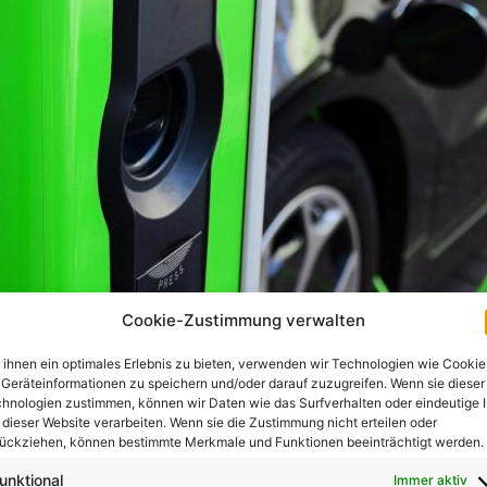
Cookie-Zustimmung verwalten
ihnen ein optimales Erlebnis zu bieten, verwenden wir Technologien wie Cookie
ung Spremberg
Geräteinformationen zu speichern und/oder darauf zuzugreifen. Wenn sie dieser
hnologien zustimmen, können wir Daten wie das Surfverhalten oder eindeutige 
 dieser Website verarbeiten. Wenn sie die Zustimmung nicht erteilen oder
Geräteprüfung in Spremberg! In diesem informativen Beitra
ückziehen, können bestimmte Merkmale und Funktionen beeinträchtigt werden.
derlich ist, werden wir direkt mit den relevanten Informat
unktional
Immer aktiv