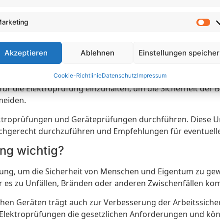
üfung?
arketing
tt, um die Sicherheit von elektrischen Geräten zu gewährle
d Sicherheitsrisiken überprüft. Dabei werden verschiedene
Akzeptieren
Ablehnen
Einstellungen speiche
gliche Gefahren zu identifizieren und Schäden zu vermeide
ragbare elektrische Geräte in verschiedenen Umgebungen wi
Cookie-Richtlinie
Datenschutz
Impressum
le für die Elektroprüfung einzuhalten, um die Sicherheit de
meiden.
lektroprüfungen und Geräteprüfungen durchführen. Diese 
achgerecht durchzuführen und Empfehlungen für eventuell
ng wichtig?
tung, um die Sicherheit von Menschen und Eigentum zu ge
 es zu Unfällen, Bränden oder anderen Zwischenfällen ko
 Geräten trägt auch zur Verbesserung der Arbeitssicherhe
 Elektroprüfungen die gesetzlichen Anforderungen und k