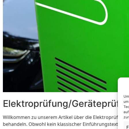
Um 
Elektroprüfung/Geräteprüf
um 
Tec
auf
Willkommen zu unserem Artikel über die Elektroprüfung/
zur
behandeln. Obwohl kein klassischer Einführungstext erfor
F