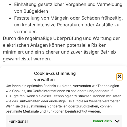
Einhaltung gesetzlicher Vorgaben und Vermeidung
von Bußgeldern
Feststellung von Mängeln oder Schäden frühzeitig,
um kostenintensive Reparaturen oder Ausfälle zu
vermeiden
Durch die regelmäßige Überprüfung und Wartung der
elektrischen Anlagen können potenzielle Risiken
minimiert und ein sicherer und zuverlässiger Betrieb
gewährleistet werden.
Tipps für die Durchführung
Cookie-Zustimmung
verwalten
von
Um ihnen ein optimales Erlebnis zu bieten, verwenden wir Technologien
Wiederholungsprüfungen
wie Cookies, um Geräteinformationen zu speichern und/oder darauf
zuzugreifen. Wenn sie dieser Technologien zustimmen, können wir Daten
wie das Surfverhalten oder eindeutige IDs auf dieser Website verarbeiten.
Um Wiederholungsprüfungen nach DIN VDE 0105
Wenn sie die Zustimmung nicht erteilen oder zurückziehen, können
bestimmte Merkmale und Funktionen beeinträchtigt werden.
effizient und zuverlässig durchzuführen, sollten
folgende Tipps beachtet werden:
Funktional
Immer aktiv