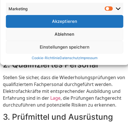
1. Planung und Dokumentation
Marketing
Eine sorgfältige Planung der Wiederholungsprüfungen
Akzeptieren
ist entscheidend. Legen Sie fest, welche Anlagen geprüft
werden müssen und in welchen Zeitabständen die
Ablehnen
Prüfungen durchgeführt werden sollen. Dokumentieren
Sie die Prüfergebnisse sorgfältig, um einen Nachweis
Einstellungen speichern
über die durchgeführten Prüfungen zu haben.
Cookie-Richtlinie
Datenschutz
Impressum
2. Qualifiziertes Personal
Stellen Sie sicher, dass die Wiederholungsprüfungen von
qualifiziertem Fachpersonal durchgeführt werden.
Elektrofachkräfte mit entsprechender Ausbildung und
Erfahrung sind in der
Lage
, die Prüfungen fachgerecht
durchzuführen und potenzielle Risiken zu erkennen.
3. Prüfmittel und Ausrüstung