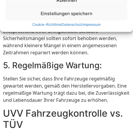
Reparaturen:
Einstellungen speichern
Wenn bei der UVV Fahrzeugkontrolle Mängel
festgestellt werden, priorisieren Sie die Reparaturen
Cookie-Richtlinie
Datenschutz
Impressum
entsprechend ihrer Dringlichkeit. Schwere
Sicherheitsmängel sollten sofort behoben werden,
während kleinere Mängel in einem angemessenen
Zeitrahmen repariert werden können.
5. Regelmäßige Wartung:
Stellen Sie sicher, dass Ihre Fahrzeuge regelmäßig
gewartet werden, gemäß den Herstellervorgaben. Eine
regelmäßige Wartung trägt dazu bei, die Zuverlässigkeit
und Lebensdauer Ihrer Fahrzeuge zu erhöhen.
UVV Fahrzeugkontrolle vs.
TÜV