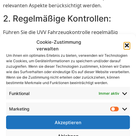
relevanten Aspekte berücksichtigt werden.
2. Regelmäßige Kontrollen:
Führen Sie die UVV Fahrzeugkontrolle regelmäßig
durch, um sicherzustellen, dass alle Fahrzeuge in einem
Cookie-Zustimmung
sicheren Zustand sind. Bestimmen Sie einen festen
verwalten
Zeitplan für die Kontrollen und halten Sie sich daran.
Um ihnen ein optimales Erlebnis zu bieten, verwenden wir Technologien
wie Cookies, um Geräteinformationen zu speichern und/oder darauf
3. Dokumentation:
zuzugreifen. Wenn sie dieser Technologien zustimmen, können wir Daten
wie das Surfverhalten oder eindeutige IDs auf dieser Website verarbeiten.
Wenn sie die Zustimmung nicht erteilen oder zurückziehen, können
Halten Sie eine genaue Dokumentation aller
bestimmte Merkmale und Funktionen beeinträchtigt werden.
durchgeführten Kontrollen. Notieren Sie die Ergebnisse
Funktional
Immer aktiv
und eventuelle festgestellte Mängel. Diese
Dokumentation kann nützlich sein, um rechtliche
Marketing
Anforderungen zu erfüllen und den Überblick über den
Zustand der Fahrzeuge zu behalten.
Akzeptieren
4. Priorisierung der
Ablehnen