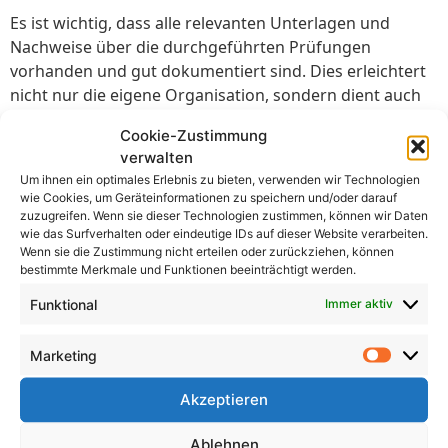
Es ist wichtig, dass alle relevanten Unterlagen und
Nachweise über die durchgeführten Prüfungen
vorhanden und gut dokumentiert sind. Dies erleichtert
nicht nur die eigene Organisation, sondern dient auch
als Nachweis bei behördlichen Überprüfungen.
Cookie-Zustimmung
2. Regelmäßige Schulungen und Unterweisungen
verwalten
Um ihnen ein optimales Erlebnis zu bieten, verwenden wir Technologien
Mitarbeiter sollten regelmäßig in den aktuellen
wie Cookies, um Geräteinformationen zu speichern und/oder darauf
zuzugreifen. Wenn sie dieser Technologien zustimmen, können wir Daten
Sicherheitsbestimmungen geschult und über mögliche
wie das Surfverhalten oder eindeutige IDs auf dieser Website verarbeiten.
Gefahrenquellen informiert werden. Dies hilft ihnen,
Wenn sie die Zustimmung nicht erteilen oder zurückziehen, können
potenzielle Risiken zu erkennen und entsprechende
bestimmte Merkmale und Funktionen beeinträchtigt werden.
Maßnahmen zu ergreifen.
Funktional
Immer aktiv
3. Zusammenarbeit mit Experten
Marketing
Die Zusammenarbeit mit qualifizierten
Prüforganisationen und Fachkräften ist
Akzeptieren
empfehlenswert, um sicherzustellen, dass die
Prüfungen professionell und gemäß den aktuellen
Ablehnen