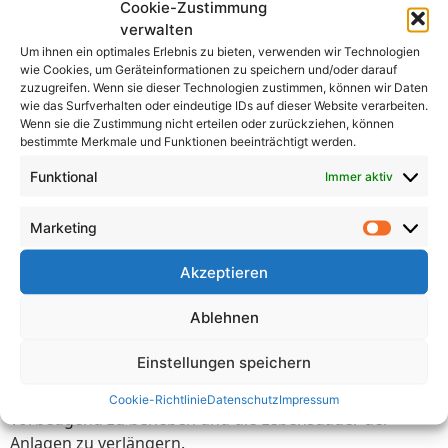
Wartung und Sicherheit von
Cookie-Zustimmung
ortsfesten Anlagen
verwalten
Um ihnen ein optimales Erlebnis zu bieten, verwenden wir Technologien
wie Cookies, um Geräteinformationen zu speichern und/oder darauf
Die regelmäßige Wartung und Sicherheit von ortsfesten
zuzugreifen. Wenn sie dieser Technologien zustimmen, können wir Daten
Anlagen ist von großer Bedeutung, um eine
wie das Surfverhalten oder eindeutige IDs auf dieser Website verarbeiten.
reibungslose und sichere Betriebsführung zu
Wenn sie die Zustimmung nicht erteilen oder zurückziehen, können
bestimmte Merkmale und Funktionen beeinträchtigt werden.
gewährleisten. Hier sind einige Tipps zur Wartung und
Sicherheit von ortsfesten Anlagen:
Funktional
Immer aktiv
1. Regelmäßige Inspektion: Führen Sie regelmäßige
Marketing
Inspektionen durch, um potenzielle Probleme frühzeitig
zu erkennen und zu beheben. Überprüfen Sie
Akzeptieren
Maschinen, Rohrleitungen, elektrische Systeme und
andere wichtige Komponenten.
Ablehnen
2. Wartungsplan erstellen: Erstellen Sie einen
Einstellungen speichern
Wartungsplan, der regelmäßige Wartungsarbeiten und
Überprüfungen umfasst. Dies hilft, Probleme
Cookie-Richtlinie
Datenschutz
Impressum
vorbeugend zu beheben und die Lebensdauer der
Anlagen zu verlängern.