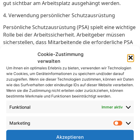
gut sichtbar am Arbeitsplatz ausgehängt werden.
4. Verwendung persönlicher Schutzausrüstung
Persönliche Schutzausrüstung (PSA) spielt eine wichtige
Rolle bei der Arbeitssicherheit. Arbeitgeber müssen
sicherstellen, dass Mitarbeitende die erforderliche PSA
bereitgestellt bekommen und diese auch korrekt
Cookie-Zustimmung
nutzen. Beispiele für PSA sind Schutzhelme,
verwalten
Sicherheitsschuhe, Schutzbrillen und Gehörschutz.
Um ihnen ein optimales Erlebnis zu bieten, verwenden wir Technologien
wie Cookies, um Geräteinformationen zu speichern und/oder darauf
5. Regelmäßige Inspektionen und Wartung
zuzugreifen. Wenn sie dieser Technologien zustimmen, können wir Daten
wie das Surfverhalten oder eindeutige IDs auf dieser Website verarbeiten.
Regelmäßige Inspektionen von Maschinen, Geräten und
Wenn sie die Zustimmung nicht erteilen oder zurückziehen, können
Arbeitsumgebungen sind von entscheidender
bestimmte Merkmale und Funktionen beeinträchtigt werden.
Bedeutung, um potenzielle Gefahren zu erkennen und
Funktional
Immer aktiv
zu beheben. Wartungsarbeiten sollten ebenfalls
regelmäßig durchgeführt werden, um sicherzustellen,
Marketing
dass Arbeitsmittel sicher und funktionsfähig sind.
Akzeptieren
6. Dokumentation und Aufzeichnungen