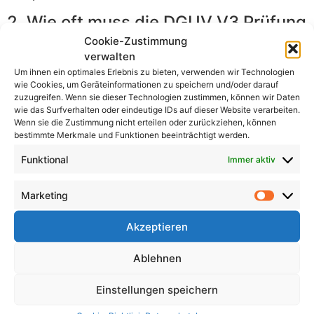
2. Wie oft muss die DGUV V3 Prüfung
durchgeführt werden?
Cookie-Zustimmung
verwalten
Die Frequenz der DGUV V3 Prüfung hängt von
Um ihnen ein optimales Erlebnis zu bieten, verwenden wir Technologien
wie Cookies, um Geräteinformationen zu speichern und/oder darauf
verschiedenen Faktoren ab, wie z.B. der Art der
zuzugreifen. Wenn sie dieser Technologien zustimmen, können wir Daten
elektrischen Anlagen und der Nutzungshäufigkeit der
wie das Surfverhalten oder eindeutige IDs auf dieser Website verarbeiten.
Betriebsmittel. In der Regel sollte die Prüfung jedoch
Wenn sie die Zustimmung nicht erteilen oder zurückziehen, können
bestimmte Merkmale und Funktionen beeinträchtigt werden.
mindestens alle vier Jahre erfolgen.
Funktional
Immer aktiv
3. Gibt es Strafen bei
Nichtdurchführung der DGUV V3
Marketing
Prüfung?
Akzeptieren
Ja, bei Nichterfüllung der gesetzlichen Anforderungen
und Nichtdurchführung der DGUV V3 Prüfung können
Ablehnen
Bußgelder und Haftungsansprüche drohen. Zudem
besteht ein erhöhtes Unfallrisiko für Mitarbeiter und
Einstellungen speichern
Kunden.