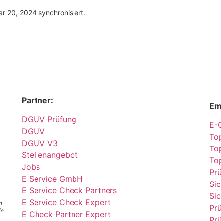
r 20, 2024 synchronisiert.
Partner:
Em
DGUV Prüfung
E-
DGUV
Top
DGUV V3
Top
Stellenangebot
To
Jobs
Pr
E Service GmbH
Sic
E Service Check Partners
Sic
E Service Check Expert
n
Pr
fe
E Check Partner Expert
Prü